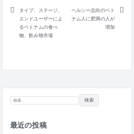
タイプ、ステージ、
ヘルシー志向のベト
投
エンドユーザーによ
ナム人に肥満の人が
るベトナムの食べ
増加
稿
物、飲み物市場
ナ
ビ
ゲ
ー
シ
検
ョ
索:
ン
最近の投稿